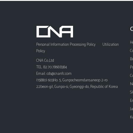
H
Personal Information Processing Policy
Utilization
C
Policy
B
CNA Co.,Ltd
TEL. 82.70.7868.8384
P
Email. cds@cnanfc.com
C
(15880) 603Ho. 5, Gunpocheomdansaneop 2-ro
N
22beon-gil, Gunpo-si, Gyeonggi-do, Republic of Korea
S
E
J
K