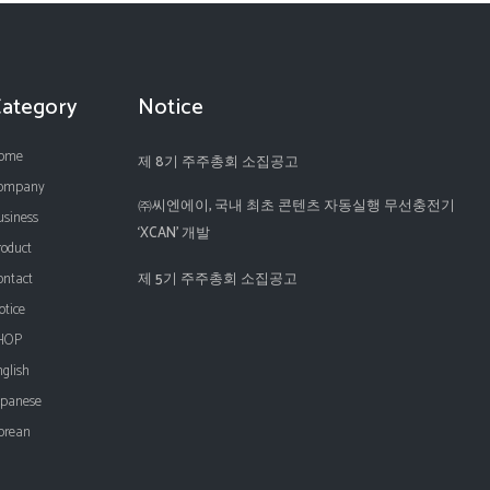
Category
Notice
ome
제 8기 주주총회 소집공고
ompany
㈜씨엔에이, 국내 최초 콘텐츠 자동실행 무선충전기
usiness
‘XCAN’ 개발
roduct
ontact
제 5기 주주총회 소집공고
otice
HOP
nglish
apanese
orean