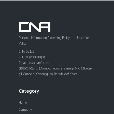
Personal Information Processing Policy
Utilization
Policy
CNA Co.,Ltd
TEL. 82.70.7868.8384
Email. cds@cnanfc.com
(15880) 603Ho. 5, Gunpocheomdansaneop 2-ro 22beon-
gil, Gunpo-si, Gyeonggi-do, Republic of Korea
Category
Home
Company