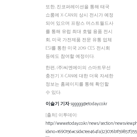
또한, 진코퍼레이션을 통해 태국
쇼룸에 X-CAN의 상시 전시가 예정
되어 있으며 프랑스 머스트월드사
를 통해 유럽 최대 호텔 용품 전시
회, 미국 가전제품 전문 유통 업체
ESI를 통한 미국 2019 CES 전시회
등에도 참여할 예정이다.
한편, (주)씨엔에이의 스마트무선
충전기 X-CAN에 대한 더욱 자세한
정보는 홈페이지를 통해 확인할
수 있다.
이슬기 기자
sggggg@etoday.co.kr
[출처] 이투데이:
http://www.etoday.co.kr/news/section/newsview.p
idxno=1690156#csidxc1ee464fa323076b1f59857f35